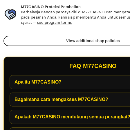
M77CASINO Proteksi Pembelian
Berbelanja dengan percaya diri di M77CASINO dan mengetahu
pada pesanan Anda, kami siap membantu Anda untuk semu
syarat —
see program terms
View additional shop policies
FAQ M77CASINO
Apa itu M77CASINO?
Bagaimana cara mengakses M77CASINO?
Apakah M77CASINO mendukung semua perangkat