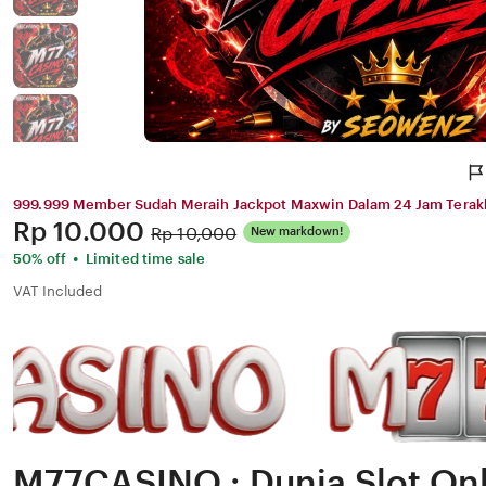
999.999 Member Sudah Meraih Jackpot Maxwin Dalam 24 Jam Terak
Price:
Rp 10.000
Original
Rp 10,000
New markdown!
Price:
•
50% off
Limited time sale
VAT Included
M77CASINO : Dunia Slot Onl