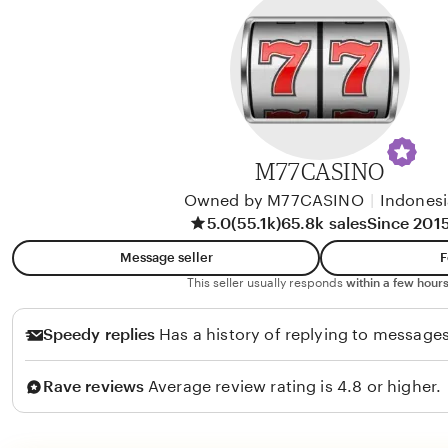
M77CASINO
Owned by M77CASINO
|
Indonesi
5.0
(55.1k)
65.8k sales
Since 201
Message seller
F
This seller usually responds
within a few hours
Speedy replies
Has a history of replying to messages
Rave reviews
Average review rating is 4.8 or higher.