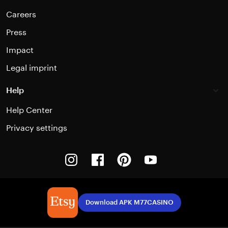
Careers
Press
Impact
Legal imprint
Help
Help Center
Privacy settings
Instagram
Facebook
Pinterest
Youtube
Download APK M77CASINO